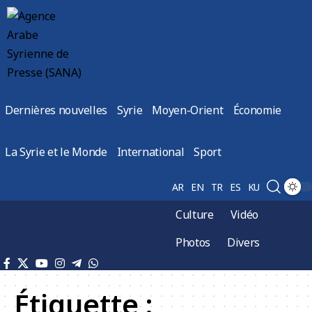
Dernières nouvelles
Syrie
Moyen-Orient
Économie
La Syrie et le Monde
International
Sport
AR
EN
TR
ES
KU
Culture
Vidéo
Photos
Divers
Étiquette :