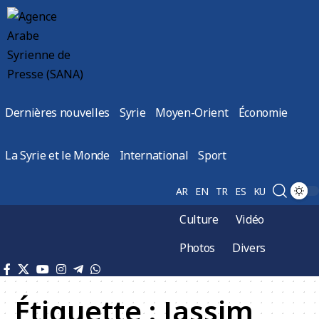
Dernières nouvelles
Syrie
Moyen-Orient
Économie
La Syrie et le Monde
International
Sport
AR
EN
TR
ES
KU
Culture
Vidéo
Photos
Divers
Étiquette :
Jassim