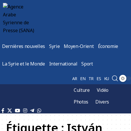
Dernières nouvelles
Syrie
Moyen-Orient
Économie
La Syrie et le Monde
International
Sport
AR
EN
TR
ES
KU
Culture
Vidéo
Photos
Divers
Étiquette :
István