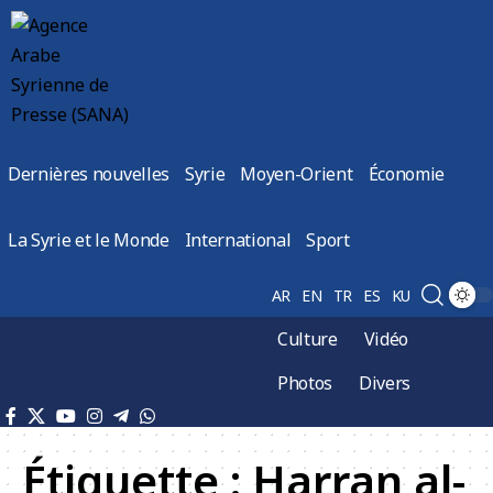
Dernières nouvelles
Syrie
Moyen-Orient
Économie
La Syrie et le Monde
International
Sport
AR
EN
TR
ES
KU
Culture
Vidéo
Photos
Divers
Étiquette :
Harran al-