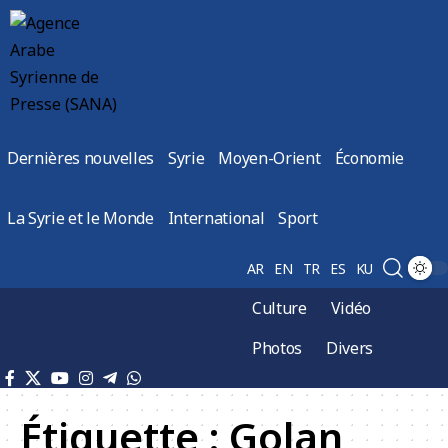
Dernières nouvelles
Syrie
Moyen-Orient
Économie
La Syrie et le Monde
International
Sport
AR
EN
TR
ES
KU
Culture
Vidéo
Photos
Divers
Étiquette :
Golan