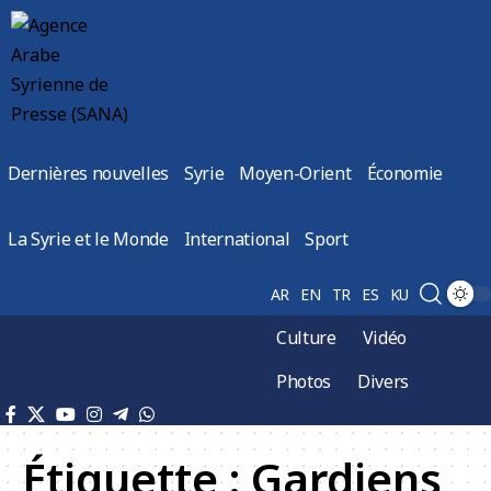
Dernières nouvelles
Syrie
Moyen-Orient
Économie
La Syrie et le Monde
International
Sport
AR
EN
TR
ES
KU
Culture
Vidéo
Photos
Divers
Étiquette :
Gardiens