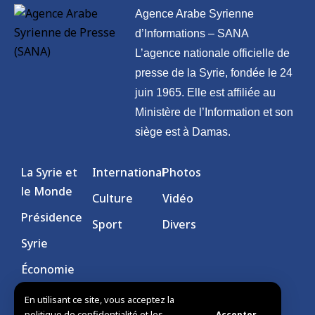
Agence Arabe Syrienne
d’Informations – SANA
L’agence nationale officielle de
presse de la Syrie, fondée le 24
juin 1965. Elle est affiliée au
Ministère de l’Information et son
siège est à Damas.
La Syrie et
International
Photos
le Monde
Culture
Vidéo
Présidence
Sport
Divers
Syrie
Économie
En utilisant ce site, vous acceptez la
politique de confidentialité et les
Accepter