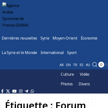
Dernières nouvelles
Syrie
Moyen-Orient
Économie
La Syrie et le Monde
International
Sport
AR
EN
TR
ES
KU
Culture
Vidéo
Photos
Divers
Étiquette :
Forum