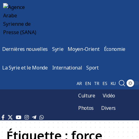
Dernières nouvelles
Syrie
Moyen-Orient
Économie
La Syrie et le Monde
International
Sport
AR
EN
TR
ES
KU
Culture
Vidéo
Photos
Divers
Étiquette :
force