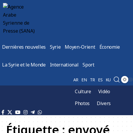
Dernières nouvelles
Syrie
Moyen-Orient
Économie
La Syrie et le Monde
International
Sport
AR
EN
TR
ES
KU
Culture
Vidéo
Photos
Divers
Étiquette :
envoyé