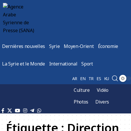
Dernières nouvelles
Syrie
Moyen-Orient
Économie
La Syrie et le Monde
International
Sport
AR
EN
TR
ES
KU
Culture
Vidéo
Photos
Divers
Étiquette :
Direction