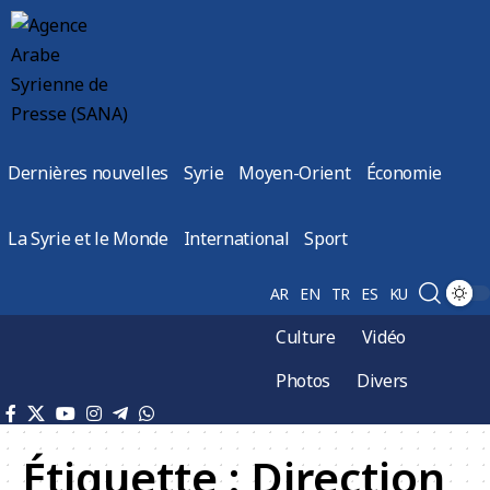
Dernières nouvelles
Syrie
Moyen-Orient
Économie
La Syrie et le Monde
International
Sport
AR
EN
TR
ES
KU
Culture
Vidéo
Photos
Divers
Étiquette :
Direction