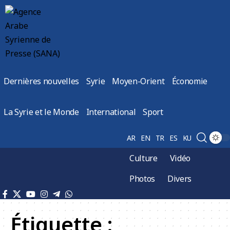
Dernières nouvelles
Syrie
Moyen-Orient
Économie
La Syrie et le Monde
International
Sport
AR
EN
TR
ES
KU
Culture
Vidéo
Photos
Divers
Étiquette :