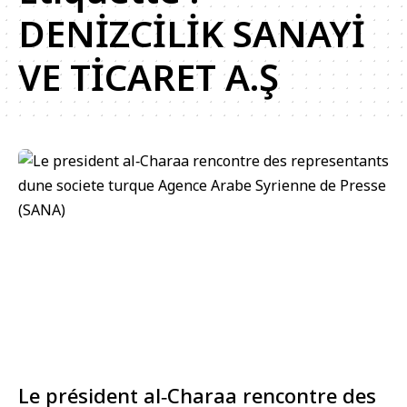
DENİZCİLİK SANAYİ
VE TİCARET A.Ş
Le président al‑Charaa rencontre des