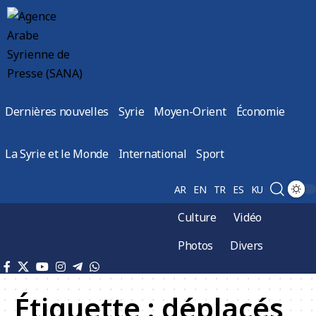
Dernières nouvelles
Syrie
Moyen-Orient
Économie
La Syrie et le Monde
International
Sport
AR
EN
TR
ES
KU
Culture
Vidéo
Photos
Divers
Étiquette :
déplacés