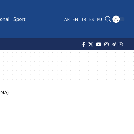
ional
Sport
AR
EN
TR
ES
KU