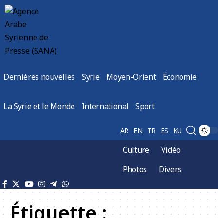
Dernières nouvelles
Syrie
Moyen-Orient
Économie
La Syrie et le Monde
International
Sport
AR
EN
TR
ES
KU
Culture
Vidéo
Photos
Divers
Étiquette :