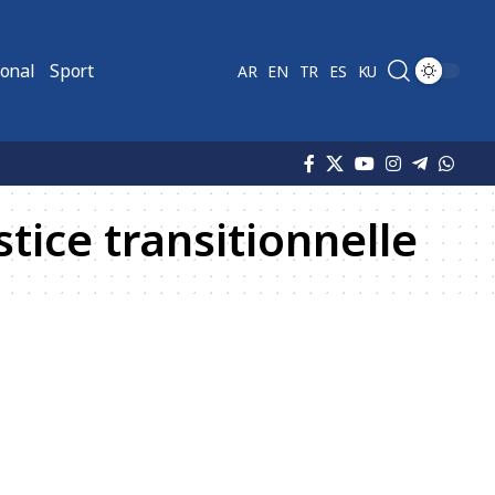
ional
Sport
AR
EN
TR
ES
KU
tice transitionnelle