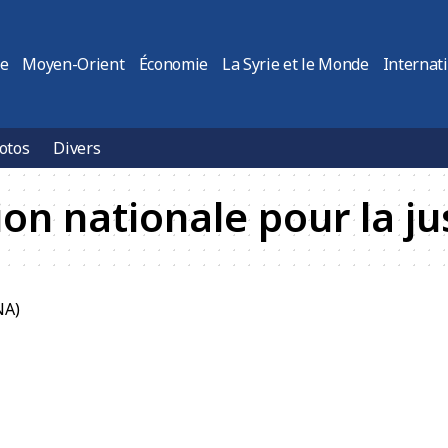
ie
Moyen-Orient
Économie
La Syrie et le Monde
Internat
otos
Divers
n nationale pour la jus