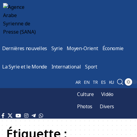
Dernières nouvelles
Syrie
Moyen-Orient
Économie
La Syrie et le Monde
International
Sport
AR
EN
TR
ES
KU
Culture
Vidéo
Photos
Divers
Étiquette :