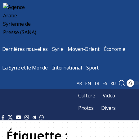
Dernières nouvelles
Syrie
Moyen-Orient
Économie
La Syrie et le Monde
International
Sport
AR
EN
TR
ES
KU
Culture
Vidéo
Photos
Divers
Étiquette :