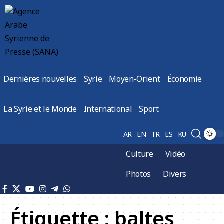
Dernières nouvelles
Syrie
Moyen-Orient
Économie
La Syrie et le Monde
International
Sport
AR
EN
TR
ES
KU
Culture
Vidéo
Photos
Divers
Étiquette :
baltes