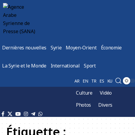
Dernières nouvelles
Syrie
Moyen-Orient
Économie
La Syrie et le Monde
International
Sport
AR
EN
TR
ES
KU
Culture
Vidéo
Photos
Divers
Étiquette :