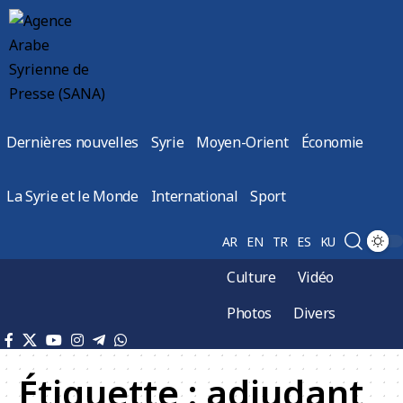
Dernières nouvelles
Syrie
Moyen-Orient
Économie
La Syrie et le Monde
International
Sport
AR
EN
TR
ES
KU
Culture
Vidéo
Photos
Divers
Étiquette :
adjudant