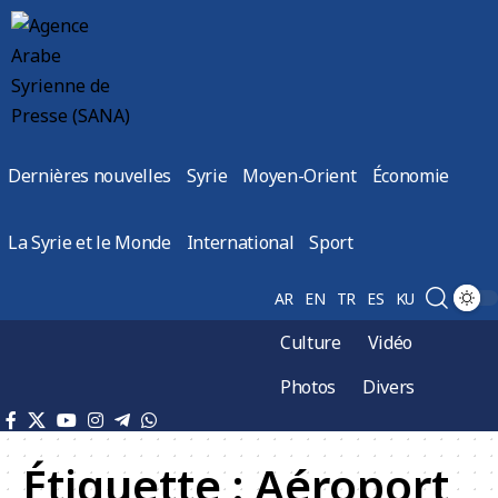
Dernières nouvelles
Syrie
Moyen-Orient
Économie
La Syrie et le Monde
International
Sport
AR
EN
TR
ES
KU
Culture
Vidéo
Photos
Divers
Étiquette :
Aéroport