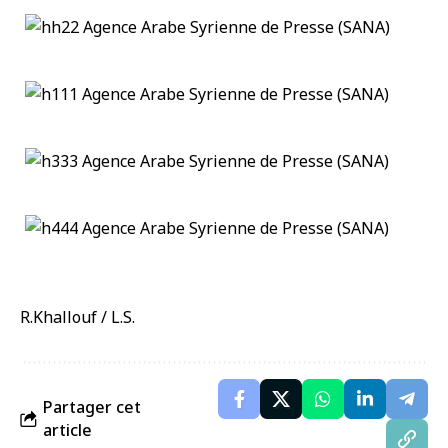
R.Khallouf / L.S.
Partager cet
article