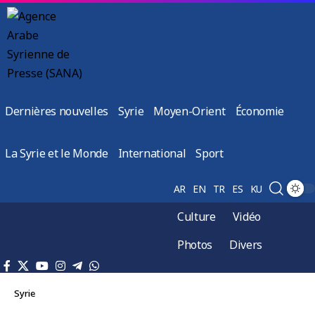
Dernières nouvelles
Syrie
Moyen-Orient
Économie
La Syrie et le Monde
International
Sport
AR
EN
TR
ES
KU
Culture
Vidéo
Photos
Divers
Syrie