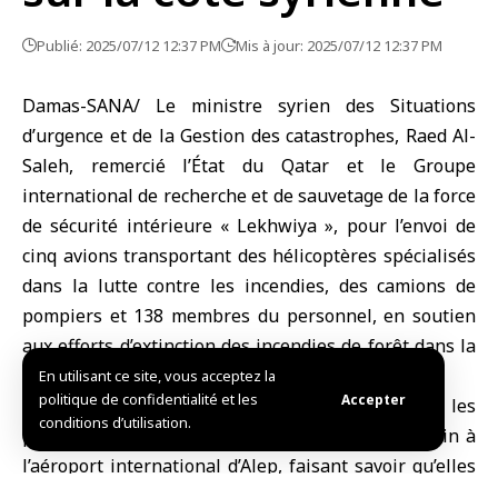
Publié: 2025/07/12 12:37 PM
Mis à jour: 2025/07/12 12:37 PM
Damas-SANA/ Le ministre syrien des Situations
d’urgence et de la Gestion des catastrophes, Raed Al-
Saleh, remercié l’État du Qatar et le Groupe
international de recherche et de sauvetage de la force
de sécurité intérieure « Lekhwiya », pour l’envoi de
cinq avions transportant des hélicoptères spécialisés
dans la lutte contre les incendies, des camions de
pompiers et 138 membres du personnel, en soutien
aux efforts d’extinction des incendies de forêt dans la
zone rurale de Lattaquié.
En utilisant ce site, vous acceptez la
politique de confidentialité et les
Accepter
Dans un tweet sur X, Al-Saleh a indiqué que les
conditions d’utilisation.
premières équipes qataries sont arrivées ce matin à
l’aéroport international d’Alep, faisant savoir qu’elles
se dirigent actuellement vers les zones touchées par