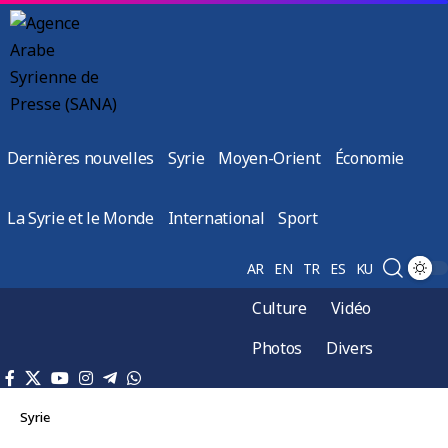
Dernières nouvelles
Syrie
Moyen-Orient
Économie
La Syrie et le Monde
International
Sport
AR
EN
TR
ES
KU
Culture
Vidéo
Photos
Divers
Syrie