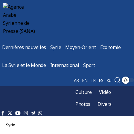
Dernières nouvelles
Syrie
Moyen-Orient
Économie
La Syrie et le Monde
International
Sport
AR
EN
TR
ES
KU
Culture
Vidéo
Photos
Divers
Syrie