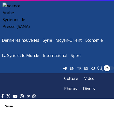
Dernières nouvelles
Syrie
Moyen-Orient
Économie
La Syrie et le Monde
International
Sport
AR
EN
TR
ES
KU
Culture
Vidéo
Photos
Divers
Syrie