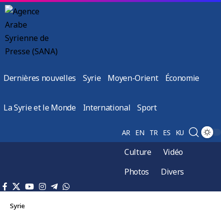
Dernières nouvelles
Syrie
Moyen-Orient
Économie
La Syrie et le Monde
International
Sport
AR
EN
TR
ES
KU
Culture
Vidéo
Photos
Divers
Syrie