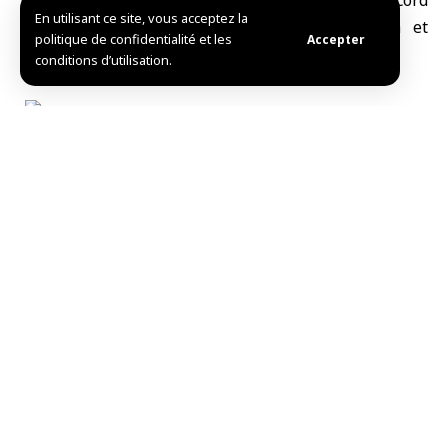
personnalités sociales, sont parvenus à un accord
En utilisant ce site, vous acceptez la
initial prévoyant un cessez-le-feu à Jaramana et
politique de confidentialité et les
Accepter
Achrafiyet Sahnaya dans la banlieue de Damas.
conditions d’utilisation.
R.Fawaz