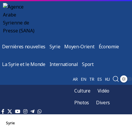
Dernières nouvelles
Syrie
Moyen-Orient
Économie
La Syrie et le Monde
International
Sport
AR
EN
TR
ES
KU
Culture
Vidéo
Photos
Divers
Syrie