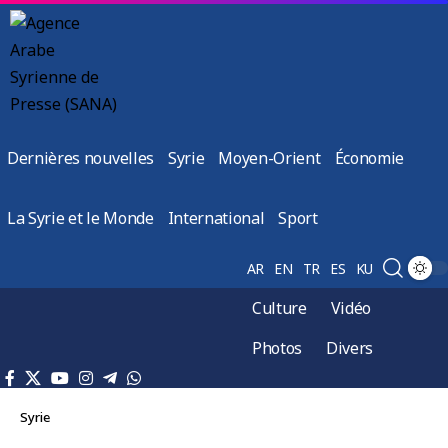
Dernières nouvelles
Syrie
Moyen-Orient
Économie
La Syrie et le Monde
International
Sport
AR
EN
TR
ES
KU
Culture
Vidéo
Photos
Divers
Syrie