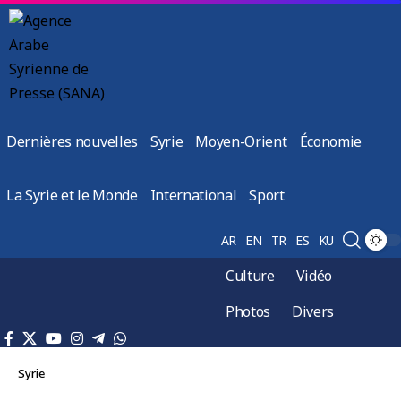
Dernières nouvelles
Syrie
Moyen-Orient
Économie
La Syrie et le Monde
International
Sport
AR
EN
TR
ES
KU
Culture
Vidéo
Photos
Divers
Syrie