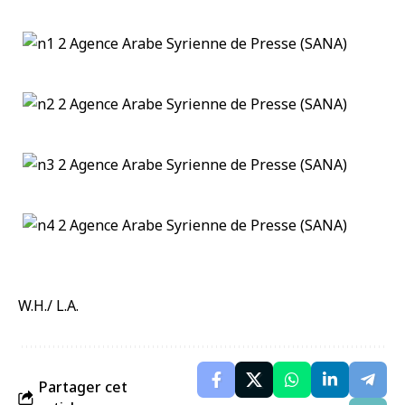
W.H./ L.A.
Partager cet