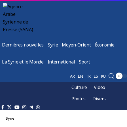
Dernières nouvelles
Syrie
Moyen-Orient
Économie
La Syrie et le Monde
International
Sport
AR
EN
TR
ES
KU
Culture
Vidéo
Photos
Divers
Syrie