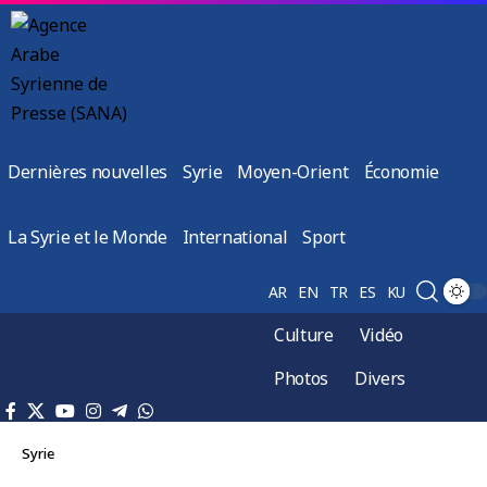
Dernières nouvelles
Syrie
Moyen-Orient
Économie
La Syrie et le Monde
International
Sport
AR
EN
TR
ES
KU
Culture
Vidéo
Photos
Divers
Syrie