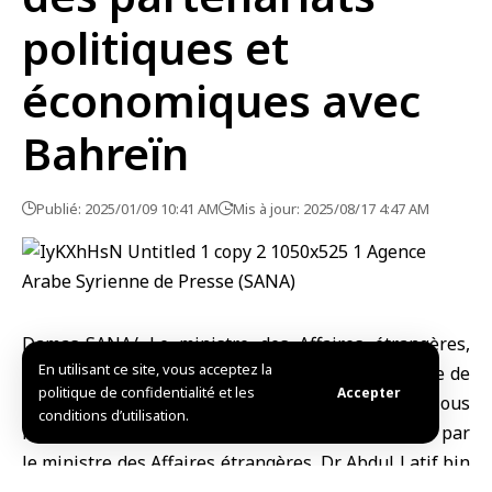
politiques et
économiques avec
Bahreïn
Publié: 2025/01/09 10:41 AM
Mis à jour: 2025/08/17 4:47 AM
Damas-SANA/ Le ministre des Affaires étrangères,
En utilisant ce site, vous acceptez la
Assaad al-Chaibani a déclaré lors d’une conférence de
politique de confidentialité et les
Accepter
presse avec son homologue bahreïni : « Nous
conditions d’utilisation.
remercions la délégation bahreïnienne présidée par
le ministre des Affaires étrangères, Dr Abdul Latif bin