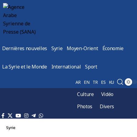
Dernières nouvelles
Syrie
Moyen-Orient
Économie
La Syrie et le Monde
International
Sport
AR
EN
TR
ES
KU
Culture
Vidéo
Photos
Divers
Syrie