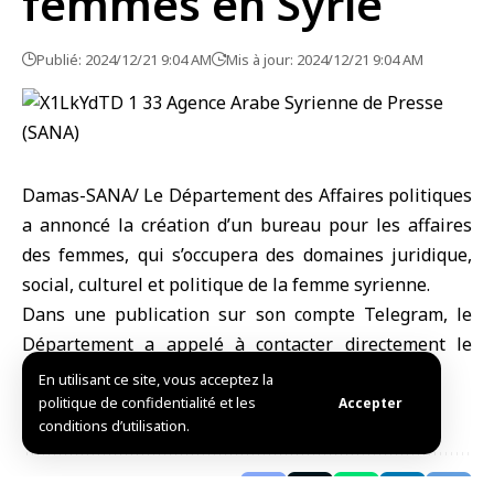
femmes en Syrie
Publié: 2024/12/21 9:04 AM
Mis à jour: 2024/12/21 9:04 AM
Damas-SANA/ Le Département des Affaires politiques
a annoncé la création d’un bureau pour les affaires
des femmes, qui s’occupera des domaines juridique,
social, culturel et politique de la femme syrienne.
Dans une publication sur son compte Telegram, le
Département a appelé à contacter directement le
bureau au numéro +963 959 666342.
En utilisant ce site, vous acceptez la
L.S.
politique de confidentialité et les
Accepter
conditions d’utilisation.