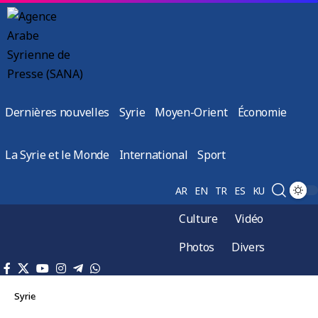
Dernières nouvelles
Syrie
Moyen-Orient
Économie
La Syrie et le Monde
International
Sport
AR
EN
TR
ES
KU
Culture
Vidéo
Photos
Divers
Syrie