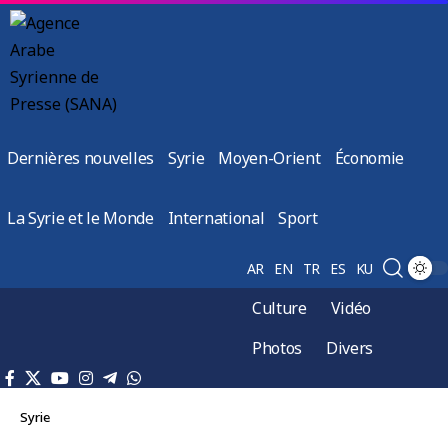
Dernières nouvelles
Syrie
Moyen-Orient
Économie
La Syrie et le Monde
International
Sport
AR
EN
TR
ES
KU
Culture
Vidéo
Photos
Divers
Syrie