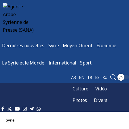
Dernières nouvelles
Syrie
Moyen-Orient
Économie
La Syrie et le Monde
International
Sport
AR
EN
TR
ES
KU
Culture
Vidéo
Photos
Divers
Syrie