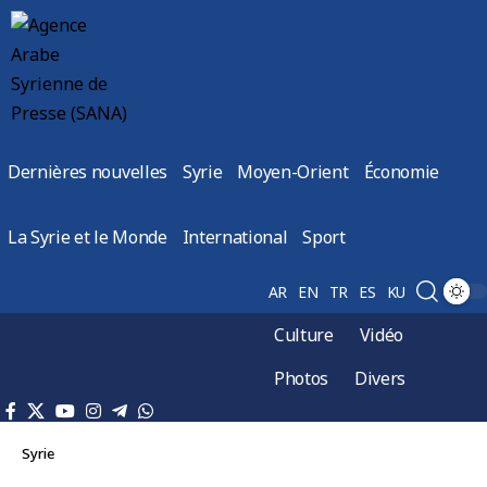
Dernières nouvelles
Syrie
Moyen-Orient
Économie
La Syrie et le Monde
International
Sport
AR
EN
TR
ES
KU
Culture
Vidéo
Photos
Divers
Syrie