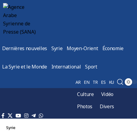
Dernières nouvelles
Syrie
Moyen-Orient
Économie
La Syrie et le Monde
International
Sport
AR
EN
TR
ES
KU
Culture
Vidéo
Photos
Divers
Syrie