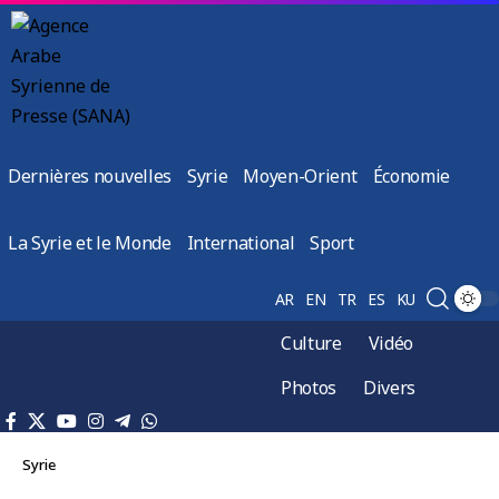
Dernières nouvelles
Syrie
Moyen-Orient
Économie
La Syrie et le Monde
International
Sport
AR
EN
TR
ES
KU
Culture
Vidéo
Photos
Divers
Syrie