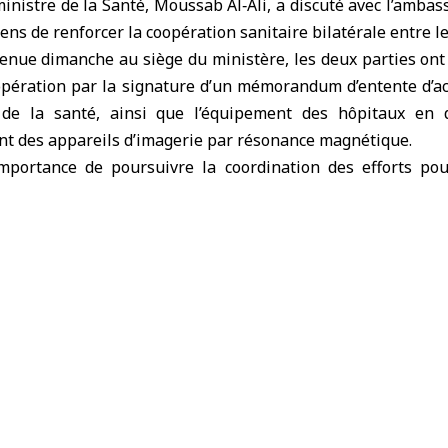
inistre de la Santé
, Moussab Al‑Ali, a discuté avec l’
ambass
ns de renforcer la coopération sanitaire bilatérale entre l
tenue dimanche au siège du ministère, les deux parties on
opération par la signature d’un mémorandum d’entente d’ac
de la santé, ainsi que l’équipement des hôpitaux en d
 des appareils d’imagerie par résonance magnétique.
’importance de poursuivre la coordination des efforts po
 de Dummar et l’hôpital d’oncologie d’Alep, et pour assu
nitures médicales.
 évoqué les défis actuels, notamment les difficultés rencont
vec certaines entreprises internationales en raison des sa
ent des travaux de restauration de l’hôpital d’Alep. Il a in
forts pour achever ces travaux au plus vite, exprimant s
t à faciliter l’acheminement des cargaisons médicales et h
oin.
ssadeur Yilmaz a affirmé l’engagement de son pays à soute
en Syrie, soulignant que la coopération dans ce domaine c