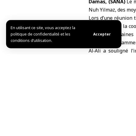
Damas, (SANA)
Le
m
Nuh Yilmaz, des moye
Lors d’une réunion 
de développer la co
En utilisant ce site, vous acceptez la
tous les domaines 
politique de confidentialité et les
Accepter
conditions d’utilisation.
modernes, notamment
Al‑Ali a souligné l
l’hôpital cardiaque
équipements et four
Le ministre Al‑Ali a
dans ses relations a
retard dans le lancem
de conjuguer les ef
efforts turcs visan
zones qui en ont bes
De son côté, l’amba
secteur de la santé 