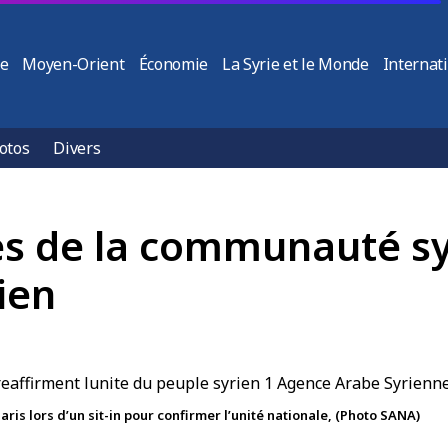
ie
Moyen-Orient
Économie
La Syrie et le Monde
Internat
otos
Divers
es de la communauté sy
ien
s lors d’un sit-in pour confirmer l’unité nationale, (Photo SANA)