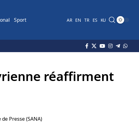
ional
Sport
AR
EN
TR
ES
KU
rienne réaffirment