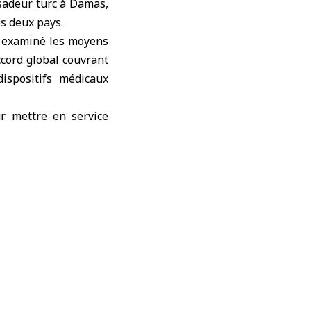
adeur turc à Damas
,
es deux pays.
t examiné les moyens
cord global couvrant
ispositifs médicaux
ur mettre en service
rer leurs besoins en
rées par le ministère
nctions, ainsi que le
sisté sur la nécessité
a gratitude pour les
umanitaires vers les
nir et développer le
onstitue une priorité