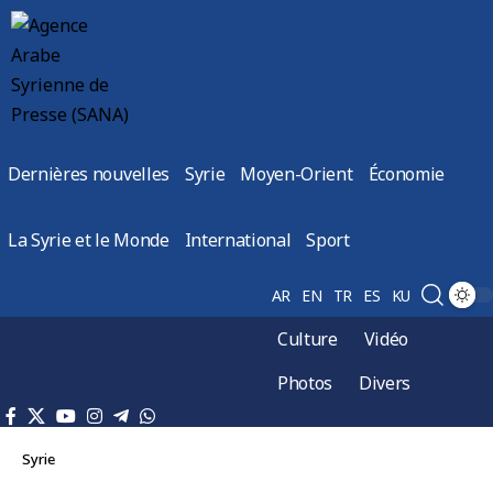
Dernières nouvelles
Syrie
Moyen-Orient
Économie
La Syrie et le Monde
International
Sport
AR
EN
TR
ES
KU
Culture
Vidéo
Photos
Divers
Syrie