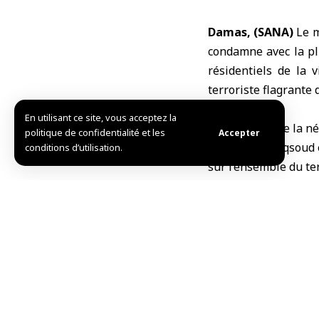
Damas, (SANA)
Le
m
condamne avec la pl
résidentiels de la vi
terroriste flagrante 
En utilisant ce site, vous acceptez la
« Cela confirme la né
politique de confidentialité et les
Accepter
de Cheikh Maqsoud et 
conditions d’utilisation.
sur l’ensemble du ter
Il a souligné que ce
et de purifier les z
exécutantes portent
judiciaire et pénale
crimes contre les inst
« Dans ce context
condamner ces opérati