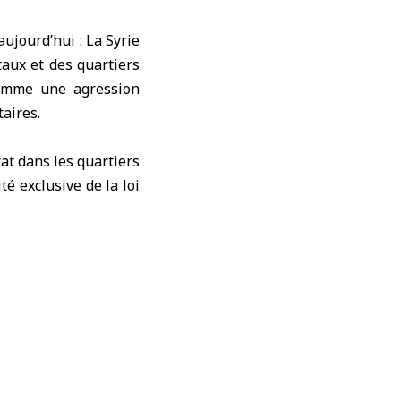
aujourd’hui : La Syrie
aux et des quartiers
comme une agression
taires.
tat dans les quartiers
té exclusive de la loi
protéger ses citoyens
firmé que les parties
onfirmé la poursuite
responsables de leurs
é internationale à
ans sa lutte contre le