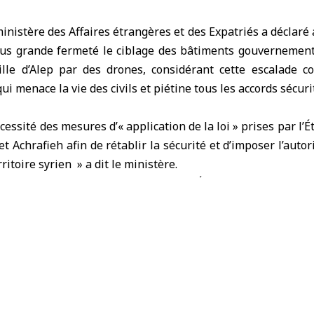
inistère des Affaires étrangères
et des Expatriés a déclaré 
us grande fermeté le ciblage des bâtiments gouvernement
lle d’
Alep
par des drones, considérant cette escalade 
qui menace la vie des civils et piétine tous les accords sécuri
cessité des mesures d’« application de la loi » prises par l’É
Achrafieh afin de rétablir la sécurité et d’imposer l’autori
ritoire syrien » a dit le ministère.
s actes hostiles ne détourneront pas l’État de son devoir de 
ones des manifestations armées illégales. Il a également af
 l’entière responsabilité juridique de ces attaques et a c
 de tous les impliqués afin de garantir qu’ils soient tenus 
itutions de l’État et les civils.
e, la République arabe syrienne appelle la communaut
ons terroristes et à soutenir les efforts de l’État syrien d