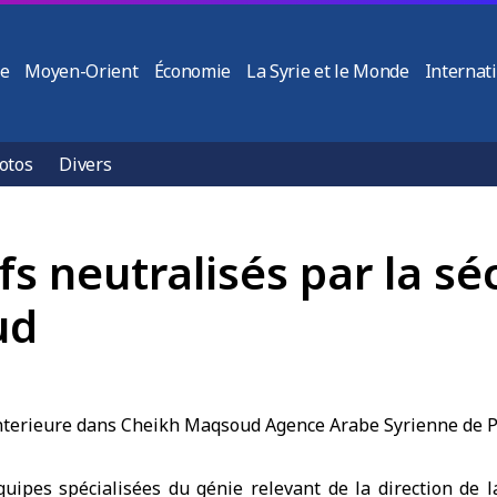
ie
Moyen-Orient
Économie
La Syrie et le Monde
Internat
otos
Divers
fs neutralisés par la sé
ud
uipes spécialisées du génie relevant de la direction de 