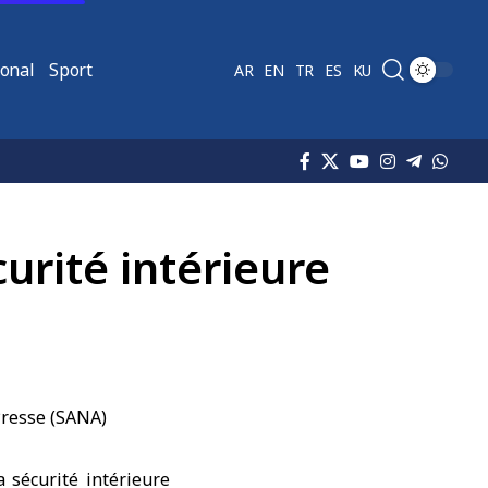
ional
Sport
AR
EN
TR
ES
KU
curité intérieure
la
sécurité intérieure