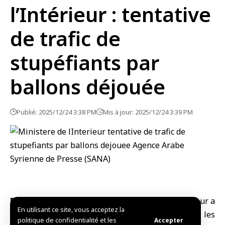
l’Intérieur : tentative
de trafic de
stupéfiants par
ballons déjouée
Publié: 2025/12/24 3:38 PM
Mis à jour: 2025/12/24 3:39 PM
Damas, (SANA)
— Le
ministère syrien de l’Intérieur
a
En utilisant ce site, vous acceptez la
annoncé que la branche de lutte contre les
politique de confidentialité et les
Accepter