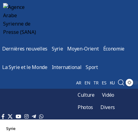
Dernières nouvelles
Syrie
Moyen-Orient
Économie
La Syrie et le Monde
International
Sport
AR
EN
TR
ES
KU
Culture
Vidéo
Photos
Divers
Syrie