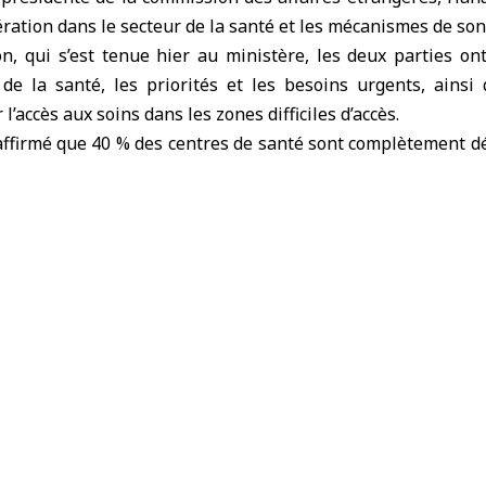
ération dans le secteur de la santé et les mécanismes de son
n, qui s’est tenue hier au ministère, les deux parties on
 de la santé, les priorités et les besoins urgents, ains
l’accès aux soins dans les zones difficiles d’accès.
 affirmé que 40 % des centres de santé sont complètement dé
brement.
alé une pénurie de médicaments essentiels et la migratio
autement qualifié
7 nouveaux hôpitaux ont été mis en service et 53 nouve
itaux existants, soulignant la réouverture de 300 centres
rmation et réhabilitation du personnel de santé.
égation européenne a affirmé sa volonté d’apporter son aid
ser un tableau précis des besoins, notamment par la formatio
ns dans le cadre de missions d’échange d’experti
ns le développement des infrastructures sanitaires.