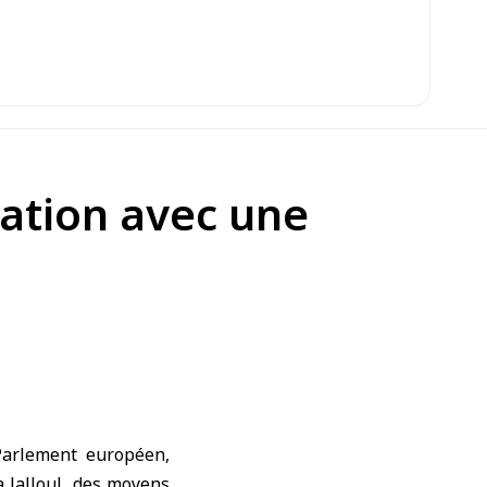
ration avec une
Parlement européen
,
a Jalloul, des moyens