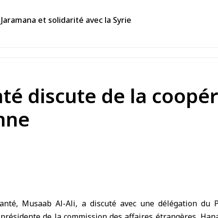
Jaramana et solidarité avec la Syrie
nté discute de la coopé
nne
Santé
, Musaab Al-Ali, a discuté avec une
délégation du 
-présidente de la commission des affaires étrangères, Han