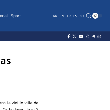
ional
Sport
AR
EN
TR
ES
KU
mas
ns la vieille ville de
cs Orthodoxes,
Jean X