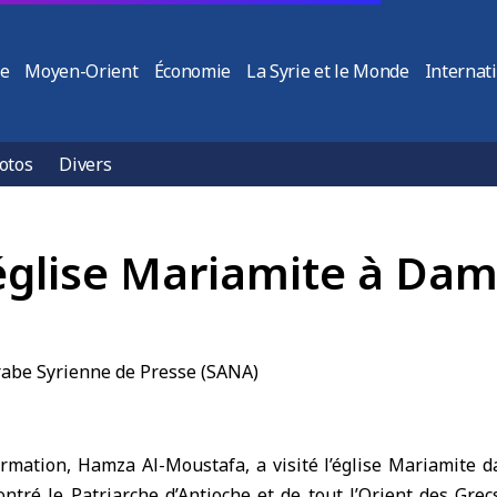
ie
Moyen-Orient
Économie
La Syrie et le Monde
Internat
otos
Divers
’église Mariamite à Da
ormation,
Hamza Al-Moustafa
, a visité l’église Mariamite da
ontré le Patriarche d’Antioche et de tout l’Orient des Gre