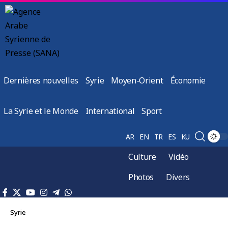
Dernières nouvelles
Syrie
Moyen-Orient
Économie
La Syrie et le Monde
International
Sport
AR
EN
TR
ES
KU
Culture
Vidéo
Photos
Divers
Syrie