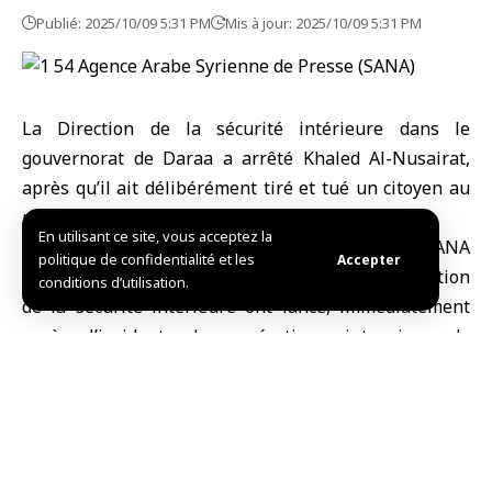
Publié: 2025/10/09 5:31 PM
Mis à jour: 2025/10/09 5:31 PM
La Direction de
la sécurité intérieure
dans le
gouvernorat de
Daraa
a arrêté Khaled Al-Nusairat,
après qu’il ait délibérément tiré et tué un citoyen au
milieu de la ville, entraînant sa mort immédiate.
En utilisant ce site, vous acceptez la
Le ministère de l’Intérieur a déclaré à SANA
politique de confidentialité et les
Accepter
aujourd’hui que les unités spécialisées de la direction
conditions d’utilisation.
de la sécurité intérieure ont lancé, immédiatement
après l’incident, des opérations intensives de
recherche, d’enquête et de surveillance.
Elles ont réussi, en moins de 24 heures, à localiser le
suspect, à intervenir sur les lieux et à procéder à son
arrestation conformément aux procédures légales.
Le ministère a réaffirmé son engagement à préserver