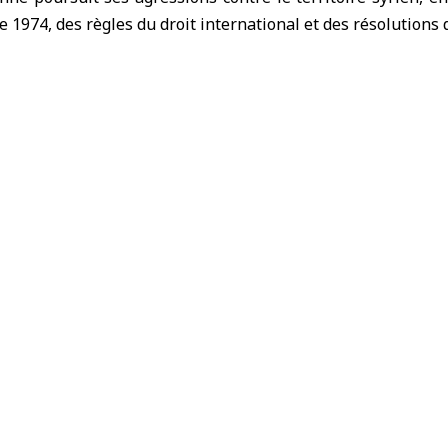
1974, des règles du droit international et des résolutions 
aélienne
Quneitra
 al-Dimas