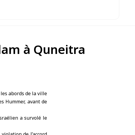
alam à Quneitra
es abords de la ville
les Hummer, avant de
raélien a survolé le
violation de l’accord