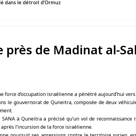
lé dans le détroit d’Ormuz
e près de Madinat al-S
 force d’occupation israélienne a pénétré aujourd’hui vers l
ans le gouvernorat de
Quneitra
, composée de deux véhicu
ement.
 SANA à Quneitra a précisé qu’un vol de reconnaissance is
près l’incursion de la force israélienne.
enne
poursuit ses agressions contre le territoire syrien, en 