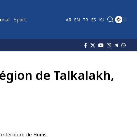
ional
Sport
AR
EN
TR
ES
KU
égion de Talkalakh,
 intérieure de Homs,