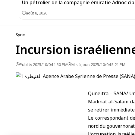
Un pétrolier de la compagnie émiratie Adnoc cib
août 8, 2026
Syrie
Incursion israélienn
Publié: 2025/10/04 1:50 PM
Mis à jour: 2025/10/04 5:21 PM
Quneitra – SANA/ Une
Madinat al-Salam d
se retirer immédiat
Le correspondant de
nord du gouvernorat a
L’occupation israéli