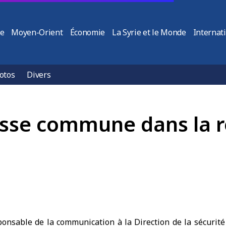
ie
Moyen-Orient
Économie
La Syrie et le Monde
Internat
otos
Divers
sse commune dans la r
nsable de la communication à la Direction de la sécurité