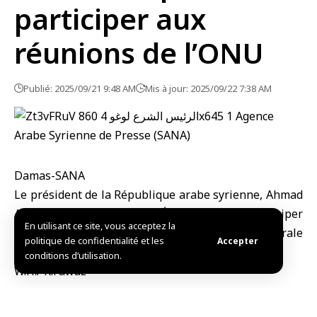
participer aux
réunions de l’ONU
Publié: 2025/09/21 9:48 AM
Mis à jour: 2025/09/22 7:38 AM
Damas-SANA
Le président de la République arabe syrienne,
Ahmad
Al-Charaa
, s’est rendu aux États-Unis pour participer
En utilisant ce site, vous acceptez la
aux travaux de la 80ᵉ session de l’
Assemblée générale
politique de confidentialité et les
Accepter
des Nations Unies à
New York
.
conditions d’utilisation.
W.H./ R.Fawaz