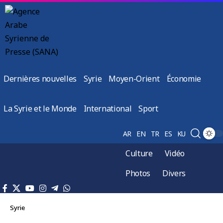
Dernières nouvelles
Syrie
Moyen-Orient
Économie
La Syrie et le Monde
International
Sport
AR
EN
TR
ES
KU
Culture
Vidéo
Photos
Divers
Syrie