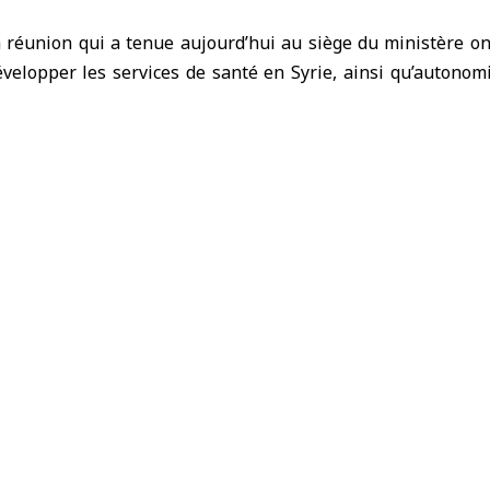
a réunion qui a tenue aujourd’hui au siège du ministère o
elopper les services de santé en Syrie, ainsi qu’autonomi
rtenariats.
a affirmé que le ministère
vision visant à développer les services de santé essentie
s Syriens, avec l’amélioration de la qualité des services da
 programmes de détection précoce du cancer, l’améliorati
es équipements médicaux, la garantie la sécurité stable des
 fait allusion aux défis auxquels est confronté le secteur 
oration des infrastructures de nombreux hôpitaux et le man
x nécessaires au traitement des maladies spécifiques
 ministre Al-Ali a souligné que la Syrie a réalisé des prog
is grâce au soutien des partenaires internationaux.