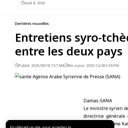
août 8, 2026
Dernières nouvelles
Entretiens syro-tchè
entre les deux pays
Publié: 2025/09/18 7:57 AM
Mis à jour: 2025/12/28 5:39 PM
Damas-SANA
Le ministre syrien d
directrice général
étrangères, Mme Kat
En utilisant ce site, vous acceptez la