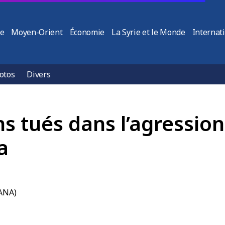
ie
Moyen-Orient
Économie
La Syrie et le Monde
Internat
otos
Divers
s tués dans l’agression
a