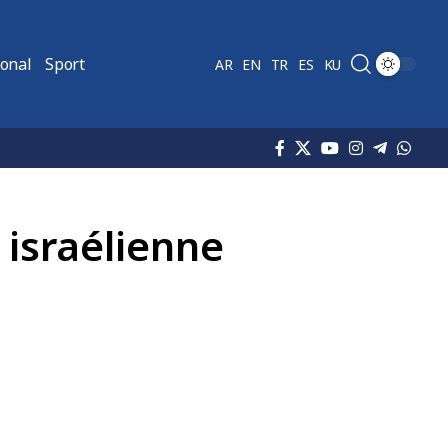
ional
Sport
AR
EN
TR
ES
KU
 israélienne