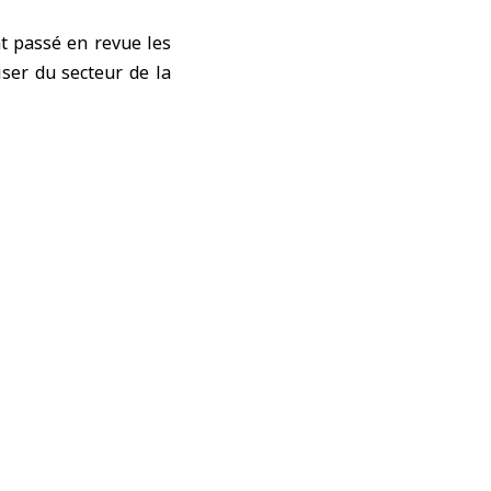
nt passé en revue les
ser du secteur de la
ls afin qu’ils soient
ns les dispensaires et
on de la qualité des
 médicaments.
de la santé en Syrie,
que des dispositifs,
 comme le cancer et
rès notables au cours