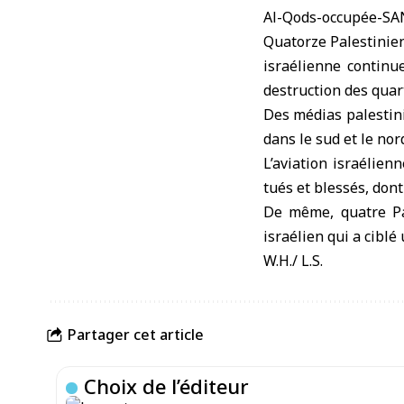
Al-Qods-occupée-S
Quatorze Palestinien
israélienne continu
destruction des quart
Des médias palestini
dans le sud et le nor
L’aviation israélien
tués et blessés, don
De même, quatre Pa
israélien qui a cibl
W.H./ L.S.
Partager cet article
Choix de l’éditeur