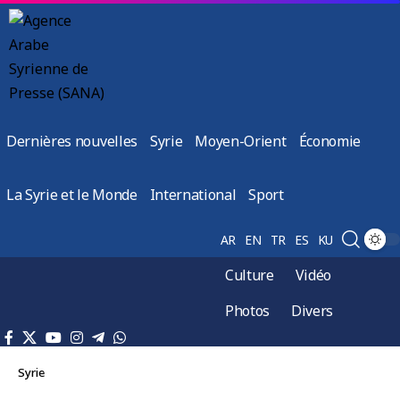
Dernières nouvelles
Syrie
Moyen-Orient
Économie
La Syrie et le Monde
International
Sport
AR
EN
TR
ES
KU
Culture
Vidéo
Photos
Divers
Syrie