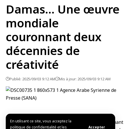
Damas… Une œuvre
mondiale
couronnant deux
décennies de
créativité
Publié: 2025/09/03 9:12 AM
Mis à jour: 2025/09/03 9:12 AM
En utilisant ce site, vous acceptez la
Damas – SANA
Dans un événement unique incarnant
politique de confidentialité et les
Accepter