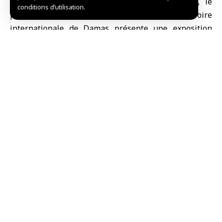
à la fois la créativité artistique et spirituelle, le
conditions d’utilisation.
pavillon du ministère des Waqfs à la Foire
internationale de Damas présente une exposition
exceptionnelle du “Coran de Damas”, qui est
considéré comme le Coran le plus grand au monde,
portant dans ses pages un message d’amour et de
paix de la terre syrienne à l’humanité tout entière.
Ce grand projet est le fruit de vingt années de travail
continu, de dévouement artistique et de rigueur
scientifique.
Réalisé par Mohammad Moataz Obeid avec la
participation de 62 calligraphes issus de 17 pays, le
Coran a été présenté pour la première fois après son
achèvement, marquant une étape importante dans