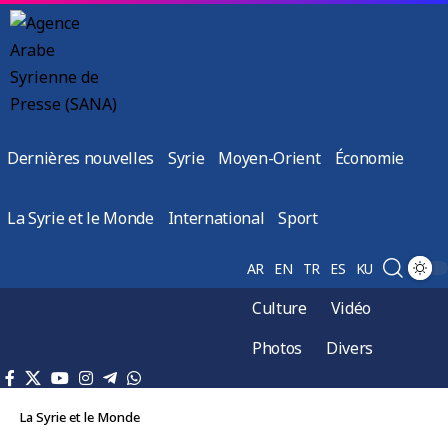
Dernières nouvelles
Syrie
Moyen-Orient
Économie
La Syrie et le Monde
International
Sport
AR
EN
TR
ES
KU
Culture
Vidéo
Photos
Divers
La Syrie et le Monde